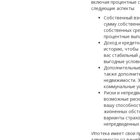
включая процентные с
следующие аспекты:
Собственный взн
сумму собственн
собственных сре
процентные вып
Доход и кредитн
историю, чтобы 
вас стабильный 
выгодные услови
Дополнительные
также дополните
недвижимости. Э
коммунальные ус
Риски и непредв
возможные риски
вашу способност
жизненных обсто
варианты страхо
непредвиденных
Ипотека имеет свои п
зависимости от вашей