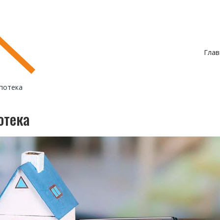
Глав
ипотека
отека