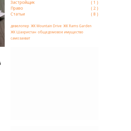
Застройщик
(
1
)
Право
(
2
)
Статьи
(
8
)
девелопер
ЖК Mountain Drive
ЖК Rams Garden
ЖК Шахристан
общедомовое имущество
самозахват
й