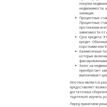
покупки недвижи
недвижимости, а
заемщик.
Процентные став
Процентные ста
протяжении всег
зависимости от 
Срок кредита: Э
кредит. Обычные
короткими или б
Ежемесячные пл
которые включаю
фиксированными 
Залог на недвиж
приобретает зае
выплачивает кре
Ипотека является рас
предоставляет возмож
достаточных сбережен
тщательно изучить ус
Перед принятием реше