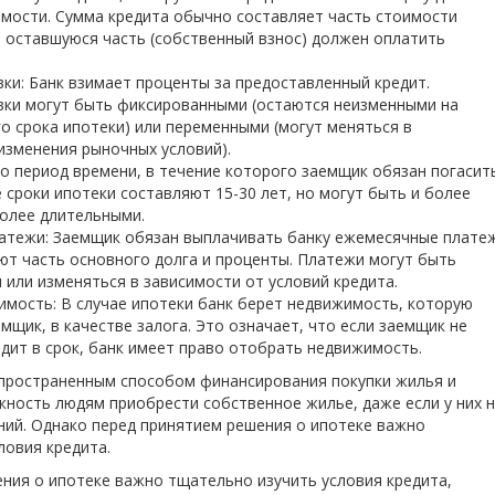
мости. Сумма кредита обычно составляет часть стоимости
 оставшуюся часть (собственный взнос) должен оплатить
ки: Банк взимает проценты за предоставленный кредит.
вки могут быть фиксированными (остаются неизменными на
о срока ипотеки) или переменными (могут меняться в
изменения рыночных условий).
то период времени, в течение которого заемщик обязан погасит
 сроки ипотеки составляют 15-30 лет, но могут быть и более
олее длительными.
атежи: Заемщик обязан выплачивать банку ежемесячные плате
т часть основного долга и проценты. Платежи могут быть
или изменяться в зависимости от условий кредита.
имость: В случае ипотеки банк берет недвижимость, которую
мщик, в качестве залога. Это означает, что если заемщик не
дит в срок, банк имеет право отобрать недвижимость.
пространенным способом финансирования покупки жилья и
ность людям приобрести собственное жилье, даже если у них 
ий. Однако перед принятием решения о ипотеке важно
ловия кредита.
ния о ипотеке важно тщательно изучить условия кредита,