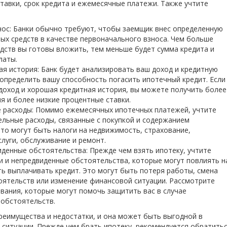
тавки, срок кредита и ежемесячные платежи. Также учтите
ос: Банки обычно требуют, чтобы заемщик внес определенную
ых средств в качестве первоначального взноса. Чем больше
дств вы готовы вложить, тем меньше будет сумма кредита и
латы.
ая история: Банк будет анализировать ваш доход и кредитную
определить вашу способность погасить ипотечный кредит. Если
доход и хорошая кредитная история, вы можете получить более
я и более низкие процентные ставки.
 расходы: Помимо ежемесячных ипотечных платежей, учтите
льные расходы, связанные с покупкой и содержанием
то могут быть налоги на недвижимость, страхование,
луги, обслуживание и ремонт.
иденные обстоятельства: Прежде чем взять ипотеку, учтите
 и непредвиденные обстоятельства, которые могут повлиять н
ь выплачивать кредит. Это могут быть потеря работы, смена
ятельств или изменение финансовой ситуации. Рассмотрите
вания, которые могут помочь защитить вас в случае
 обстоятельств.
реимущества и недостатки, и она может быть выгодной в
 ситуации. Прежде чем брать ипотеку, рекомендуется обратить